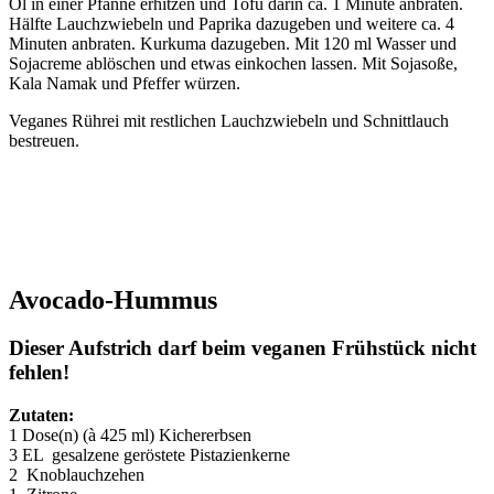
Öl in einer Pfanne erhitzen und Tofu darin ca. 1 Minute anbraten.
Hälfte Lauchzwiebeln und Paprika dazugeben und weitere ca. 4
Minuten anbraten. Kurkuma dazugeben. Mit 120 ml Wasser und
Sojacreme ablöschen und etwas einkochen lassen. Mit Sojasoße,
Kala Namak und Pfeffer würzen.
Veganes Rührei mit restlichen Lauchzwiebeln und Schnittlauch
bestreuen.
h
h
h
Avocado-Hummus
Dieser Aufstrich darf beim veganen Frühstück nicht
fehlen!
Zutaten:
1 Dose(n) (à 425 ml) Kichererbsen
3 EL gesalzene geröstete Pistazienkerne
2 Knoblauchzehen